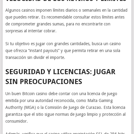
Algunos casinos imponen límites diarios o semanales en la cantidad
que puedes retirar. Es recomendable consultar estos límites antes
de comprometer grandes sumas, para no encontrarte con
sorpresas al intentar cobrar.
Si tu objetivo es jugar con grandes cantidades, busca un casino
que ofrezca “instant payouts” y que permita retirar en una sola
transacción sin dividir el importe.
SEGURIDAD Y LICENCIAS: JUGAR
SIN PREOCUPACIONES
Un buen Bitcoin casino debe contar con una licencia de juego
emitida por una autoridad reconocida, como Malta Gaming
Authority (MGA) o la Comisión de Juego de Curazao. Esta licencia
garantiza que el sitio sigue normas de juego limpio y protección al
consumidor.
Además, verifica que el casino utilice encriptación SSL de 256 bits