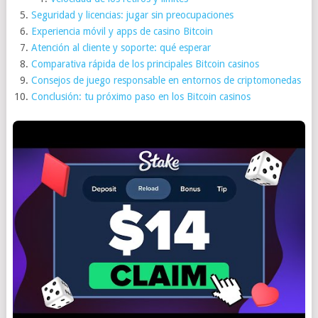
Seguridad y licencias: jugar sin preocupaciones
Experiencia móvil y apps de casino Bitcoin
Atención al cliente y soporte: qué esperar
Comparativa rápida de los principales Bitcoin casinos
Consejos de juego responsable en entornos de criptomonedas
Conclusión: tu próximo paso en los Bitcoin casinos