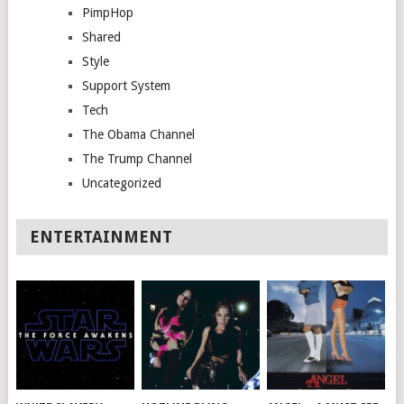
PimpHop
Shared
Style
Support System
Tech
The Obama Channel
The Trump Channel
Uncategorized
ENTERTAINMENT