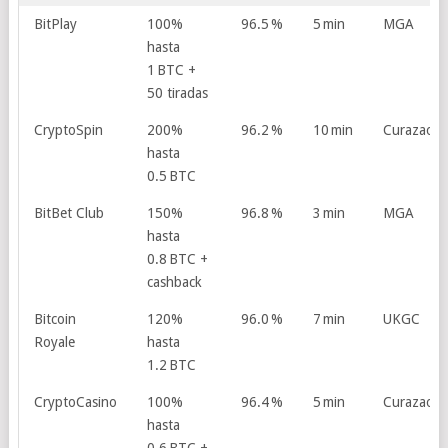
BitPlay
100%
96.5 %
5 min
MGA
hasta
1 BTC +
50 tiradas
CryptoSpin
200%
96.2 %
10 min
Curazao
hasta
0.5 BTC
BitBet Club
150%
96.8 %
3 min
MGA
hasta
0.8 BTC +
cashback
Bitcoin
120%
96.0 %
7 min
UKGC
Royale
hasta
1.2 BTC
CryptoCasino
100%
96.4 %
5 min
Curazao
hasta
0.6 BTC +