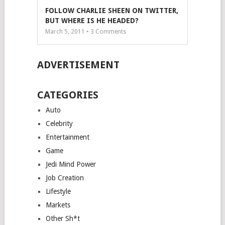
FOLLOW CHARLIE SHEEN ON TWITTER,
BUT WHERE IS HE HEADED?
March 5, 2011 •
3
Comments
ADVERTISEMENT
CATEGORIES
Auto
Celebrity
Entertainment
Game
Jedi Mind Power
Job Creation
Lifestyle
Markets
Other Sh*t