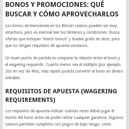
BONOS Y PROMOCIONES: QUÉ
BUSCAR Y CÓMO APROVECHARLOS
Los bonos de bienvenida en los Bitcoin casinos pueden ser muy
atractivos, pero es esencial leer los términos y condiciones. Busca
ofertas que incluyan “match bonus” y tiradas gratis en slots, pero
que no tengan requisitos de apuesta excesivos.
Un buen punto de partida es comparar la relación entre el bono y
el wagering requerido. Cuanto menor sea el múltiplo (por ejemplo,
20x en vez de 40x), más rápido podrás convertir el bono en dinero
retirable.
REQUISITOS DE APUESTA (WAGERING
REQUIREMENTS)
Los requisitos de apuesta indican cuántas veces debes jugar el
monto del bono antes de poder retirar cualquier ganancia. Algunos
casinos permiten cumplirlos con juegos de bajo riesgo, como