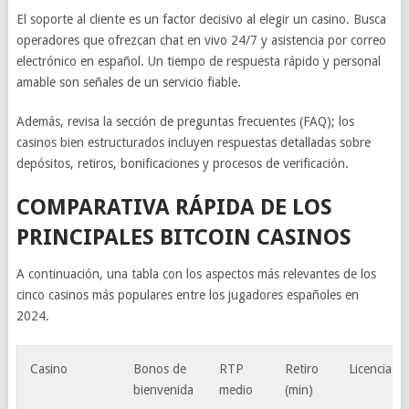
El soporte al cliente es un factor decisivo al elegir un casino. Busca
operadores que ofrezcan chat en vivo 24/7 y asistencia por correo
electrónico en español. Un tiempo de respuesta rápido y personal
amable son señales de un servicio fiable.
Además, revisa la sección de preguntas frecuentes (FAQ); los
casinos bien estructurados incluyen respuestas detalladas sobre
depósitos, retiros, bonificaciones y procesos de verificación.
COMPARATIVA RÁPIDA DE LOS
PRINCIPALES BITCOIN CASINOS
A continuación, una tabla con los aspectos más relevantes de los
cinco casinos más populares entre los jugadores españoles en
2024.
Casino
Bonos de
RTP
Retiro
Licencia
bienvenida
medio
(min)