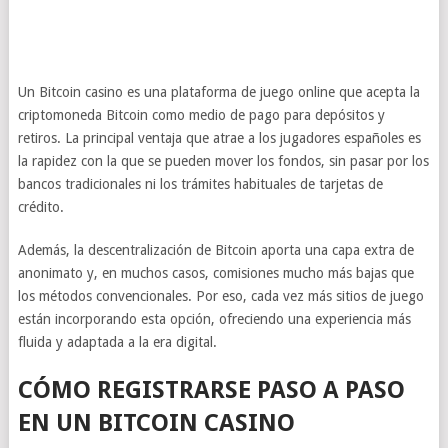
Un Bitcoin casino es una plataforma de juego online que acepta la
criptomoneda Bitcoin como medio de pago para depósitos y
retiros. La principal ventaja que atrae a los jugadores españoles es
la rapidez con la que se pueden mover los fondos, sin pasar por los
bancos tradicionales ni los trámites habituales de tarjetas de
crédito.
Además, la descentralización de Bitcoin aporta una capa extra de
anonimato y, en muchos casos, comisiones mucho más bajas que
los métodos convencionales. Por eso, cada vez más sitios de juego
están incorporando esta opción, ofreciendo una experiencia más
fluida y adaptada a la era digital.
CÓMO REGISTRARSE PASO A PASO
EN UN BITCOIN CASINO