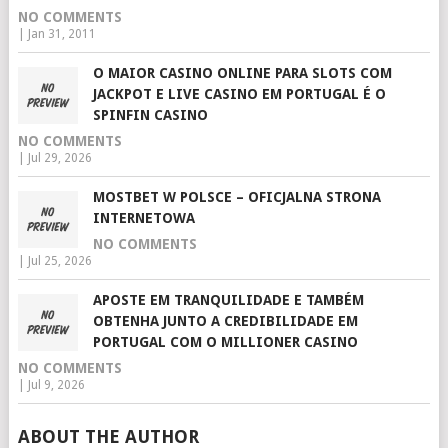
NO COMMENTS
|
Jan 31, 2011
O MAIOR CASINO ONLINE PARA SLOTS COM
JACKPOT E LIVE CASINO EM PORTUGAL É O
SPINFIN CASINO
NO COMMENTS
|
Jul 29, 2026
MOSTBET W POLSCE – OFICJALNA STRONA
INTERNETOWA
NO COMMENTS
|
Jul 25, 2026
APOSTE EM TRANQUILIDADE E TAMBÉM
OBTENHA JUNTO A CREDIBILIDADE EM
PORTUGAL COM O MILLIONER CASINO
NO COMMENTS
|
Jul 9, 2026
ABOUT THE AUTHOR