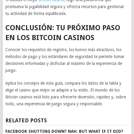
promueva la jugabilidad segura y ofrezca recursos para gestionar
tu actividad de forma equilibrada.
CONCLUSIÓN: TU PRÓXIMO PASO
EN LOS BITCOIN CASINOS
Conocer los requisitos de registro, los bonos más atractivos, los
métodos de pago y los estándares de seguridad te permite tomar
decisiones informadas y disfrutar al máximo de la experiencia de
juego.
Aplica los consejos de esta guía, compara los datos de la tabla y
elige el casino que mejor se adapte a tu estilo. El mundo de los
Bitcoin casinos está listo para ofrecerte diversión, rapidez y, sobre
todo, una experiencia de juego segura y responsable.
RELATED POSTS
FACEBOOK SHUTTING DOWN? NAH. BUT WHAT IF IT DID?