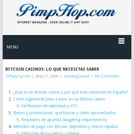
MENU
BITCOIN CASINOS: LO QUE NECESITAS SABER
Tiffany Larson
|
May 27, 2026
|
Uncategorized
|
No Comments
¿Qué es un Bitcoin casino y por qué está creciendo en España?
Cómo registrarse paso a paso en un Bitcoin casino
Verificación de identidad y KYC
Bonos y promociones: qué buscar y cómo aprovecharlos
Requisitos de apuesta (wagering requirements)
Métodos de pago con Bitcoin: depósitos y retiros rápidos
Velocidad de los retiros y límites