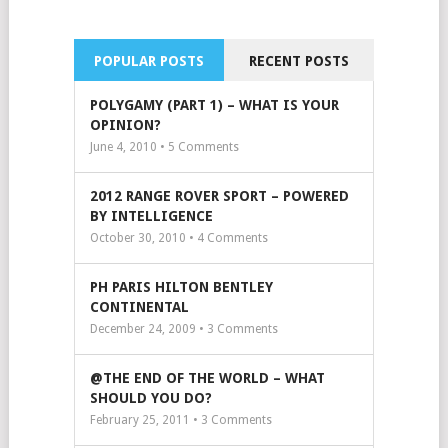
POPULAR POSTS
RECENT POSTS
POLYGAMY (PART 1) – WHAT IS YOUR
OPINION?
June 4, 2010 •
5
Comments
2012 RANGE ROVER SPORT – POWERED
BY INTELLIGENCE
October 30, 2010 •
4
Comments
PH PARIS HILTON BENTLEY
CONTINENTAL
December 24, 2009 •
3
Comments
@THE END OF THE WORLD – WHAT
SHOULD YOU DO?
February 25, 2011 •
3
Comments