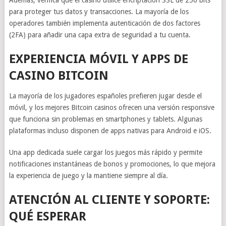
para proteger tus datos y transacciones. La mayoría de los
operadores también implementa autenticación de dos factores
(2FA) para añadir una capa extra de seguridad a tu cuenta.
EXPERIENCIA MÓVIL Y APPS DE
CASINO BITCOIN
La mayoría de los jugadores españoles prefieren jugar desde el
móvil, y los mejores Bitcoin casinos ofrecen una versión responsive
que funciona sin problemas en smartphones y tablets. Algunas
plataformas incluso disponen de apps nativas para Android e iOS.
Una app dedicada suele cargar los juegos más rápido y permite
notificaciones instantáneas de bonos y promociones, lo que mejora
la experiencia de juego y la mantiene siempre al día.
ATENCIÓN AL CLIENTE Y SOPORTE:
QUÉ ESPERAR