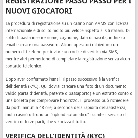
REGISTRAZIONE PASSO PASSO PER I
NUOVI GIOCATORI
La procedura di registrazione su un casino non AAMS con licenza
internazionale è di solito molto più veloce rispetto ai siti italiani. Di
solito ti basta inserire nome, cognome, data di nascita, indirizzo
email e creare una password. Alcuni operatori richiedono un
numero di telefono per inviare un codice di verifica via SMS,
mentre altri permettono di completare la registrazione senza alcun
contatto telefonico.
Dopo aver confermato l’email, il passo successivo è la verifica
dell’identità (KYC). Qui dovrai caricare una foto di un documento
valido (carta d’identità, patente o passaporto) e un estratto conto o
una bolletta per comprovare l’indirizzo. Il processo può richiedere
da pochi minuti a 48 ore, a seconda della rapidità dell’assistenza;
molti casinò offrono un “upload automatico” tramite il servizio di
verifica di terze parti, che velocizza il tutto.
VERIFICA DELL’IDENTITÀ (KYC)