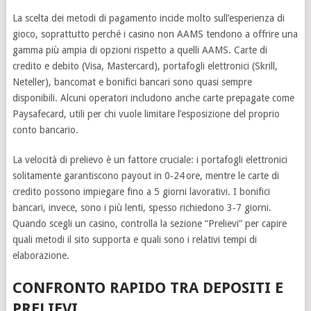
La scelta dei metodi di pagamento incide molto sull’esperienza di
gioco, soprattutto perché i casino non AAMS tendono a offrire una
gamma più ampia di opzioni rispetto a quelli AAMS. Carte di
credito e debito (Visa, Mastercard), portafogli elettronici (Skrill,
Neteller), bancomat e bonifici bancari sono quasi sempre
disponibili. Alcuni operatori includono anche carte prepagate come
Paysafecard, utili per chi vuole limitare l’esposizione del proprio
conto bancario.
La velocità di prelievo è un fattore cruciale: i portafogli elettronici
solitamente garantiscono payout in 0‑24 ore, mentre le carte di
credito possono impiegare fino a 5 giorni lavorativi. I bonifici
bancari, invece, sono i più lenti, spesso richiedono 3‑7 giorni.
Quando scegli un casino, controlla la sezione “Prelievi” per capire
quali metodi il sito supporta e quali sono i relativi tempi di
elaborazione.
CONFRONTO RAPIDO TRA DEPOSITI E
PRELIEVI