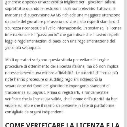
generose e spesso un’accessibilità migliore per i giocatori italiani,
soprattutto quando le restrizioni locali sono elevate. Tuttavia, la
mancanza di supervisione AAMS richiede una maggiore attenzione
da parte del giocatore per assicurarsi che il sito rispetti standard di
sicurezza riconosciuti a livello internazionale. In sostanza, la licenza
internazionale è il “passaporto” che garantisce che il casinò rispetti
leggi e regolamentazioni di paesi con una regolamentazione del
gioco più sviluppata.
Molti operatori scelgono questa strada per evitare le lunghe
procedure di ottenimento della licenza italiana, ma ciò non implica
necessariamente una minore affidabilità. Le autorità di licenza più
note hanno procedure di auditing regolari, richiedono la
separazione dei fondi dei giocatori e impongono standard di
trasparenza sui payout. Prima di registrarti, è fondamentale
verificare che la licenza sia valida, che il nome dell’autorità sia ben
visibile sul sito e che il casinò sia presente in liste di piattaforme
consigliate da organi indipendenti.
COME VERIFICARE LA LICENZA E LA