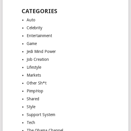
CATEGORIES
Auto
Celebrity
Entertainment
Game
Jedi Mind Power
Job Creation
Lifestyle
Markets
Other Sh*t
PimpHop
Shared
Style
Support System
Tech
The Obama Channel