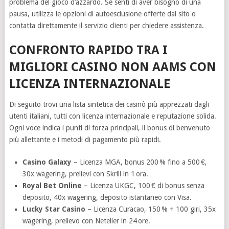
problema del gioco d’azzardo. Se senti di aver bisogno di una
pausa, utilizza le opzioni di autoesclusione offerte dal sito o
contatta direttamente il servizio clienti per chiedere assistenza.
CONFRONTO RAPIDO TRA I
MIGLIORI CASINO NON AAMS CON
LICENZA INTERNAZIONALE
Di seguito trovi una lista sintetica dei casinò più apprezzati dagli
utenti italiani, tutti con licenza internazionale e reputazione solida.
Ogni voce indica i punti di forza principali, il bonus di benvenuto
più allettante e i metodi di pagamento più rapidi.
Casino Galaxy
– Licenza MGA, bonus 200 % fino a 500 €,
30x wagering, prelievi con Skrill in 1 ora.
Royal Bet Online
– Licenza UKGC, 100 € di bonus senza
deposito, 40x wagering, deposito istantaneo con Visa.
Lucky Star Casino
– Licenza Curacao, 150 % + 100 giri, 35x
wagering, prelievo con Neteller in 24 ore.