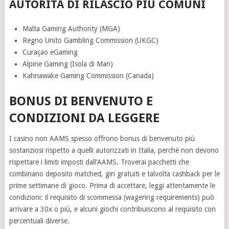
AUTORITÀ DI RILASCIO PIÙ COMUNI
Malta Gaming Authority (MGA)
Regno Unito Gambling Commission (UKGC)
Curaçao eGaming
Alpine Gaming (Isola di Man)
Kahnawake Gaming Commission (Canada)
BONUS DI BENVENUTO E
CONDIZIONI DA LEGGERE
I casino non AAMS spesso offrono bonus di benvenuto più
sostanziosi rispetto a quelli autorizzati in Italia, perché non devono
rispettare i limiti imposti dall’AAMS. Troverai pacchetti che
combinano deposito matched, giri gratuiti e talvolta cashback per le
prime settimane di gioco. Prima di accettare, leggi attentamente le
condizioni: il requisito di scommessa (wagering requirements) può
arrivare a 30x o più, e alcuni giochi contribuiscono al requisito con
percentuali diverse.