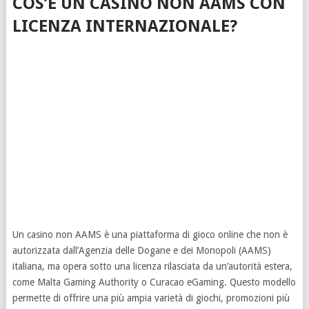
COS’È UN CASINO NON AAMS CON
LICENZA INTERNAZIONALE?
Un casino non AAMS è una piattaforma di gioco online che non è
autorizzata dall’Agenzia delle Dogane e dei Monopoli (AAMS)
italiana, ma opera sotto una licenza rilasciata da un’autorità estera,
come Malta Gaming Authority o Curacao eGaming. Questo modello
permette di offrire una più ampia varietà di giochi, promozioni più