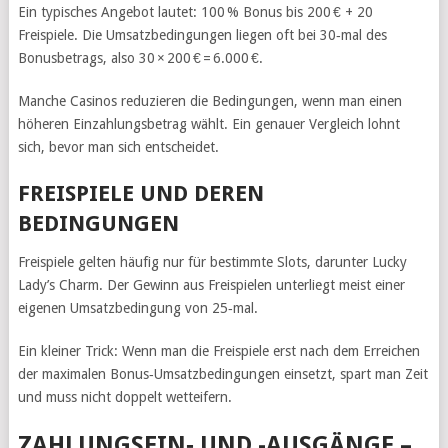
Ein typisches Angebot lautet: 100 % Bonus bis 200 € + 20
Freispiele. Die Umsatzbedingungen liegen oft bei 30‑mal des
Bonusbetrags, also 30 × 200 € = 6.000 €.
Manche Casinos reduzieren die Bedingungen, wenn man einen
höheren Einzahlungsbetrag wählt. Ein genauer Vergleich lohnt
sich, bevor man sich entscheidet.
FREISPIELE UND DEREN
BEDINGUNGEN
Freispiele gelten häufig nur für bestimmte Slots, darunter Lucky
Lady’s Charm. Der Gewinn aus Freispielen unterliegt meist einer
eigenen Umsatzbedingung von 25‑mal.
Ein kleiner Trick: Wenn man die Freispiele erst nach dem Erreichen
der maximalen Bonus‑Umsatzbedingungen einsetzt, spart man Zeit
und muss nicht doppelt wetteifern.
ZAHLUNGSEIN‑ UND -AUSGÄNGE –