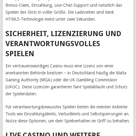
Bonus‑Claim, Einzahlung, Live‑Chat‑Support und natürlich das
Spielen des Slots in voller Größe. Die Ladezeiten sind dank
HTML5‑Technologie meist unter zwei Sekunden.
SICHERHEIT, LIZENZIERUNG UND
VERANTWORTUNGSVOLLES
SPIELEN
Ein vertrauenswürdiges Casino muss eine Lizenz von einer
anerkannten Behörde besitzen – in Deutschland häufig die Malta
Gaming Authority (MGA) oder die UK Gambling Commission
(UKGC). Diese Lizenzen garantieren faire Spielabläufe und Schutz
der Spielerdaten.
Für verantwortungsbewusstes Spielen bieten die meisten Anbieter
Tools wie Einzahlungslimits, Verlustlimits und Selbstsperrungen an.
Nutze diese Optionen, um dein Spielverhalten im Griff zu behalten.
LIVE CASINO UND WEITERE