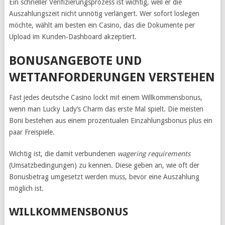
Ein schneller Verifizierungsprozess ist wichtig, weil er die
Auszahlungszeit nicht unnötig verlängert. Wer sofort loslegen
möchte, wählt am besten ein Casino, das die Dokumente per
Upload im Kunden‑Dashboard akzeptiert.
BONUSANGEBOTE UND
WETTANFORDERUNGEN VERSTEHEN
Fast jedes deutsche Casino lockt mit einem Willkommensbonus,
wenn man Lucky Lady’s Charm das erste Mal spielt. Die meisten
Boni bestehen aus einem prozentualen Einzahlungsbonus plus ein
paar Freispiele.
Wichtig ist, die damit verbundenen
wagering requirements
(Umsatzbedingungen) zu kennen. Diese geben an, wie oft der
Bonusbetrag umgesetzt werden muss, bevor eine Auszahlung
möglich ist.
WILLKOMMENSBONUS