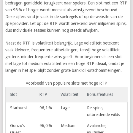
bedragen gemiddeld terugkeert naar spelers. Een slot met een RTP
van 96 % of hoger wordt meestal als winstgevend beschouwd.
Deze cijfers vind je vaak in de spelregels of op de website van de
spelprovider. Let op: de RTP wordt berekend over miljoenen spins,
dus individuele sessies kunnen nog steeds afwijken.
Naast de RTP is volatiliteit belangrijk. Lage volatiliteit betekent
vaak kleinere, frequentere uitbetalingen, terwijl hoge volatiliteit
grotere, minder frequente wins geeft. Voor beginners is een slot
met lage tot medium volatiliteit en een hoge RTP ideaal, omdat je
langer in het spel blijft zonder grote bankroll-uitschommelingen.
Voorbeeld van populaire slots met hoge RTP
Slot
RTP
Volatiliteit
Bonusfeatures
Starburst
96,1 %
Lage
Re-spins,
uitbreidende wilds
Gonzo’s
96,0 %
Medium
Avalanche,
Quest
multiplier