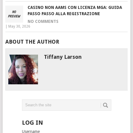
CASINO NON AAMS CON LICENZA MGA: GUIDA
PASSO PASSO ALLA REGISTRAZIONE
NO COMMENTS
|
May 30, 2026
ABOUT THE AUTHOR
Tiffany Larson
LOG IN
Username