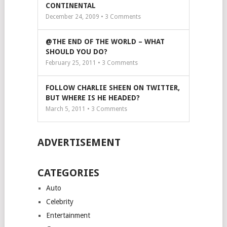
CONTINENTAL
December 24, 2009 •
3
Comments
@THE END OF THE WORLD – WHAT
SHOULD YOU DO?
February 25, 2011 •
3
Comments
FOLLOW CHARLIE SHEEN ON TWITTER,
BUT WHERE IS HE HEADED?
March 5, 2011 •
3
Comments
ADVERTISEMENT
CATEGORIES
Auto
Celebrity
Entertainment