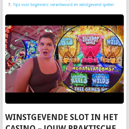
Tips voor beginners: verantwoord en winstgevend spelen
WINSTGEVENDE SLOT IN HET
CASINO – JOUW PRAKTISCHE