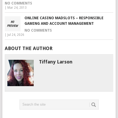
NO COMMENTS
|
Mar 24, 2013
ONLINE CASINO MADSLOTS – RESPONSIBLE
GAMING AND ACCOUNT MANAGEMENT
NO COMMENTS
|
Jul 24, 2026
ABOUT THE AUTHOR
Tiffany Larson