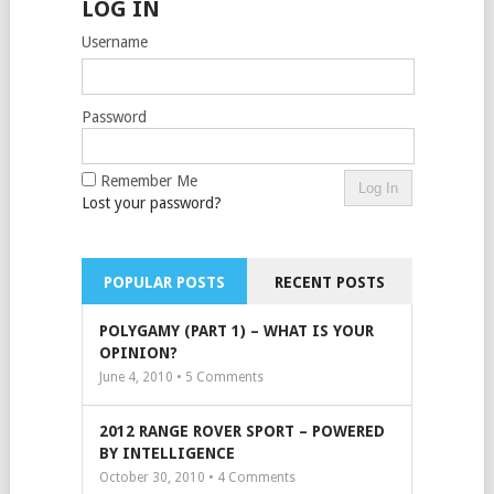
LOG IN
Username
Password
Remember Me
Lost your password?
POPULAR POSTS
RECENT POSTS
POLYGAMY (PART 1) – WHAT IS YOUR
OPINION?
June 4, 2010 •
5
Comments
2012 RANGE ROVER SPORT – POWERED
BY INTELLIGENCE
October 30, 2010 •
4
Comments