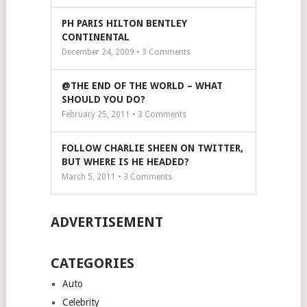
PH PARIS HILTON BENTLEY
CONTINENTAL
December 24, 2009 •
3
Comments
@THE END OF THE WORLD – WHAT
SHOULD YOU DO?
February 25, 2011 •
3
Comments
FOLLOW CHARLIE SHEEN ON TWITTER,
BUT WHERE IS HE HEADED?
March 5, 2011 •
3
Comments
ADVERTISEMENT
CATEGORIES
Auto
Celebrity