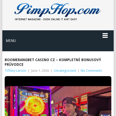
MENU
BOOMERANGBET CASINO CZ – KOMPLETNÍ BONUSOVÝ
PRŮVODCE
Tiffany Larson
|
June 1, 2026
|
Uncategorized
|
No Comments