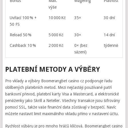
Bonus
Max.
Wagering
Platnost
výše
Uvítací 100 % +
10 000 Kč
35×
30 dní
50 FS
Reload 50 %
5 000 Kč
30×
14 dní
Cashback 10 %
2 000 Kč
0× (bez
týdenně
sázení)
PLATEBNÍ METODY A VÝBĚRY
Pro vklady a výběry Boomerangbet casino cz podporuje řadu
oblíbených platebních metod. Mezi nejčastěji používané patří
bankovní převod, platební karty Visa a Mastercard, a elektronické
peněženky jako Skrill a Neteller. Všechny transakce jsou šifrovány
pomocí SSL, takže vaše finanční data zůstávají v bezpečí. Navíc
můžete nastavit limit maximálního vkladu přímo v nastavení účtu.
Rychlost výběru je pro mnoho hráčů klíčová. Boomerangbet casino