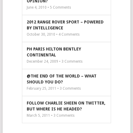
OPINION?
June 4, 2010 •
5
Comments
2012 RANGE ROVER SPORT – POWERED
BY INTELLIGENCE
October 30, 2010 •
4
Comments
PH PARIS HILTON BENTLEY
CONTINENTAL
December 24, 2009 •
3
Comments
@THE END OF THE WORLD – WHAT
SHOULD YOU DO?
February 25, 2011 •
3
Comments
FOLLOW CHARLIE SHEEN ON TWITTER,
BUT WHERE IS HE HEADED?
March 5, 2011 •
3
Comments