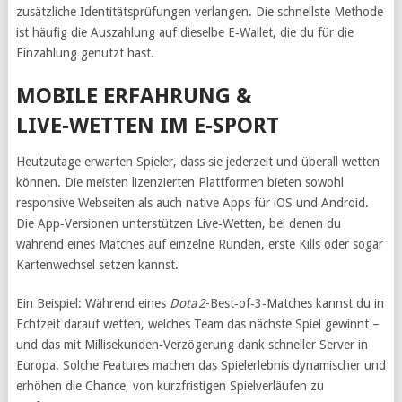
zusätzliche Identitätsprüfungen verlangen. Die schnellste Methode
ist häufig die Auszahlung auf dieselbe E‑Wallet, die du für die
Einzahlung genutzt hast.
MOBILE ERFAHRUNG &
LIVE‑WETTEN IM E‑SPORT
Heutzutage erwarten Spieler, dass sie jederzeit und überall wetten
können. Die meisten lizenzierten Plattformen bieten sowohl
responsive Webseiten als auch native Apps für iOS und Android.
Die App‑Versionen unterstützen Live‑Wetten, bei denen du
während eines Matches auf einzelne Runden, erste Kills oder sogar
Kartenwechsel setzen kannst.
Ein Beispiel: Während eines
Dota 2
-Best‑of‑3‑Matches kannst du in
Echtzeit darauf wetten, welches Team das nächste Spiel gewinnt –
und das mit Millisekunden‑Verzögerung dank schneller Server in
Europa. Solche Features machen das Spielerlebnis dynamischer und
erhöhen die Chance, von kurzfristigen Spielverläufen zu