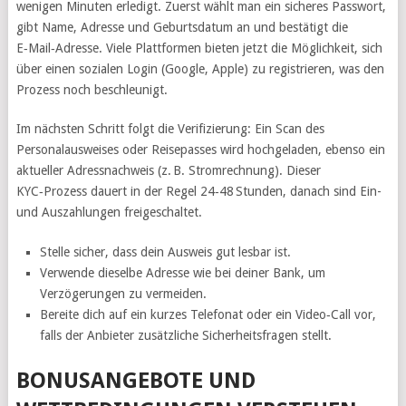
wenigen Minuten erledigt. Zuerst wählt man ein sicheres Passwort,
gibt Name, Adresse und Geburtsdatum an und bestätigt die
E‑Mail‑Adresse. Viele Plattformen bieten jetzt die Möglichkeit, sich
über einen sozialen Login (Google, Apple) zu registrieren, was den
Prozess noch beschleunigt.
Im nächsten Schritt folgt die Verifizierung: Ein Scan des
Personalausweises oder Reisepasses wird hochgeladen, ebenso ein
aktueller Adressnachweis (z. B. Stromrechnung). Dieser
KYC‑Prozess dauert in der Regel 24‑48 Stunden, danach sind Ein-
und Auszahlungen freigeschaltet.
Stelle sicher, dass dein Ausweis gut lesbar ist.
Verwende dieselbe Adresse wie bei deiner Bank, um
Verzögerungen zu vermeiden.
Bereite dich auf ein kurzes Telefonat oder ein Video‑Call vor,
falls der Anbieter zusätzliche Sicherheitsfragen stellt.
BONUSANGEBOTE UND