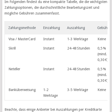
Im Folgenden findest du eine kompakte Tabelle, die die wichtigsten
Zahlungsoptionen, die durchschnittliche Bearbeitungszeit und
mögliche Gebühren zusammenfasst.
Zahlungsmethode
Einzahlung
Auszahlung
Gebühre
Visa / MasterCard
Instant
1‑3 Werktage
Keine
Skrill
Instant
24‑48 Stunden
0,5 %
(mind.
0,30 €)
Neteller
Instant
24‑48 Stunden
0,5 %
(mind.
0,30 €)
Banküberweisung
1‑2
3‑5 Werktage
Keine
Werktage
Beachte, dass einige Anbieter bei Auszahlungen per Kreditkarte