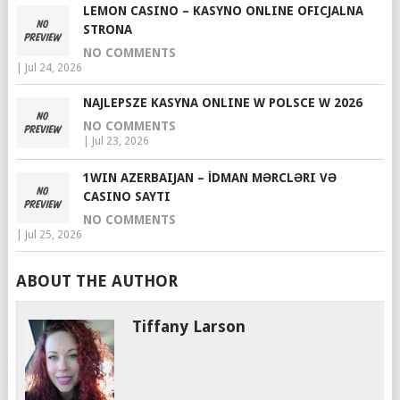
LEMON CASINO – KASYNO ONLINE OFICJALNA
STRONA
NO COMMENTS
|
Jul 24, 2026
NAJLEPSZE KASYNA ONLINE W POLSCE W 2026
NO COMMENTS
|
Jul 23, 2026
1WIN AZERBAIJAN – İDMAN MƏRCLƏRI VƏ
CASINO SAYTI
NO COMMENTS
|
Jul 25, 2026
ABOUT THE AUTHOR
Tiffany Larson