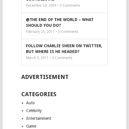
December 24, 2009 •
3
Comments
@THE END OF THE WORLD – WHAT
SHOULD YOU DO?
February 25, 2011 •
3
Comments
FOLLOW CHARLIE SHEEN ON TWITTER,
BUT WHERE IS HE HEADED?
March 5, 2011 •
3
Comments
ADVERTISEMENT
CATEGORIES
Auto
Celebrity
Entertainment
Game