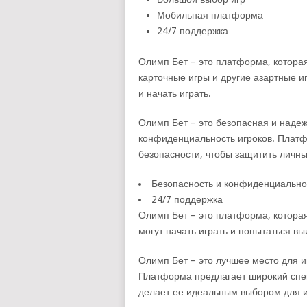
Мобильная платформа
24/7 поддержка
Олимп Бет – это платформа, которая
карточные игры и другие азартные иг
и начать играть.
Олимп Бет – это безопасная и наде
конфиденциальность игроков. Плат
безопасности, чтобы защитить личны
Безопасность и конфиденциально
24/7 поддержка
Олимп Бет – это платформа, котора
могут начать играть и попытаться вы
Олимп Бет – это лучшее место для 
Платформа предлагает широкий спек
делает ее идеальным выбором для и