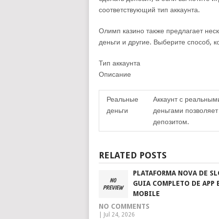
соответствующий тип аккаунта.
Олимп казино также предлагает неск
деньги и другие. Выберите способ, к
Тип аккаунта
Описание
Реальные
Аккаунт с реальным
деньги
деньгами позволяет 
депозитом.
RELATED POSTS
PLATAFORMA NOVA DE SL
GUIA COMPLETO DE APP 
MOBILE
NO COMMENTS
|
Jul 24, 2026