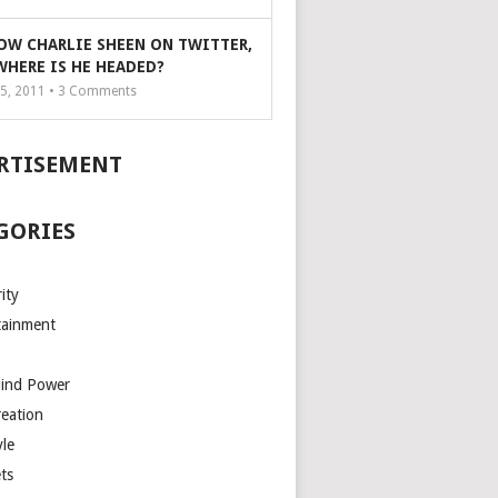
OW CHARLIE SHEEN ON TWITTER,
WHERE IS HE HEADED?
5, 2011 •
3
Comments
RTISEMENT
GORIES
ity
tainment
Mind Power
reation
yle
ts