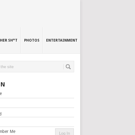
HER SH*T
PHOTOS
ENTERTAINMENT
IN
e
d
mber Me