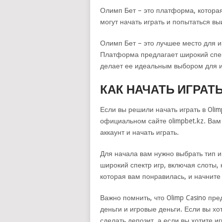
Олимп Бет – это платформа, котора
могут начать играть и попытаться вы
Олимп Бет – это лучшее место для 
Платформа предлагает широкий спек
делает ее идеальным выбором для и
КАК НАЧАТЬ ИГРАТЬ
Если вы решили начать играть в Olim
официальном сайте olimpbet.kz. Вам
аккаунт и начать играть.
Для начала вам нужно выбрать тип и
широкий спектр игр, включая слоты, 
которая вам понравилась, и начните 
Важно помнить, что Olimp Casino пре
деньги и игровые деньги. Если вы хо
сделать депозит, а если вы хотите и