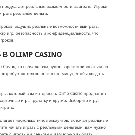
я предлагает реальные возможности выиграть. Игроки
играть реальные деньги.
игроков, ищущих реальные возможности выиграть.
тр игр, безопасность и конфиденциальность, что
гроков.
 В OLIMP CASINO
p Casino, то сначала вам нужно зарегистрироваться на
 потребуется только несколько минут, чтобы создать
гры, который вам интересен. Olimp Casino предлагает
карточные игры, рулетку и другие. Выберите игру,
играть.
длагает несколько типов аккаунтов, включая реальные
тите начать играть с реальными деньгами, вам нужно
грать с игровыми деньгами, вам нужно выбрать