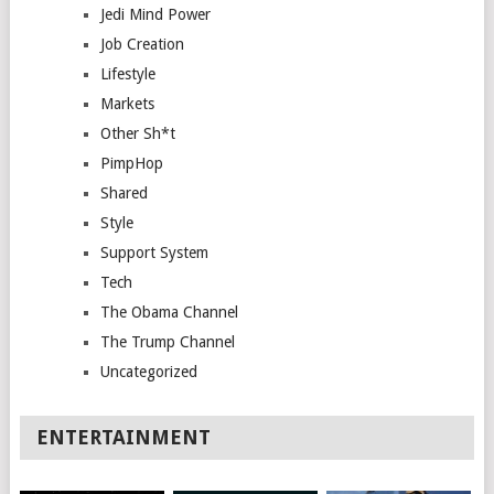
Jedi Mind Power
Job Creation
Lifestyle
Markets
Other Sh*t
PimpHop
Shared
Style
Support System
Tech
The Obama Channel
The Trump Channel
Uncategorized
ENTERTAINMENT