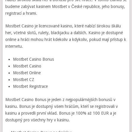
budeme zabývat kasinem Mostbet v České republice, jeho bonusy,
registrací a hrami.
Mostbet Casino je licencované kasino, které nabízí širokou škálu
her, včetně slotů, rulety, blackjacku a dalších. Kasino je dostupné
online a hráči mohou hrát kdekoliv a kdykoliv, pokud mají přístup k
internetu.
Mostbet Casino Bonus
Mostbet Casino
Mostbet Online
Mostbet CZ
Mostbet Registrace
Mostbet Casino Bonus je jeden z nejpopulárnějších bonusů v
kasinu. Bonus je dostupný všem hráčům, kteří se registrovali v
kasinu a provedli první vklad. Bonus je 100% až 100 EUR a je
dostupný pro všechny hry v kasinu.