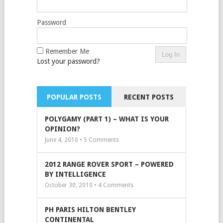
Password
Remember Me
Lost your password?
POPULAR POSTS
RECENT POSTS
POLYGAMY (PART 1) – WHAT IS YOUR
OPINION?
June 4, 2010 •
5
Comments
2012 RANGE ROVER SPORT – POWERED
BY INTELLIGENCE
October 30, 2010 •
4
Comments
PH PARIS HILTON BENTLEY
CONTINENTAL