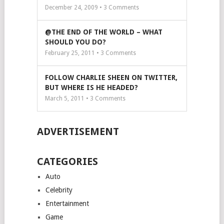
December 24, 2009 •
3
Comments
@THE END OF THE WORLD – WHAT
SHOULD YOU DO?
February 25, 2011 •
3
Comments
FOLLOW CHARLIE SHEEN ON TWITTER,
BUT WHERE IS HE HEADED?
March 5, 2011 •
3
Comments
ADVERTISEMENT
CATEGORIES
Auto
Celebrity
Entertainment
Game