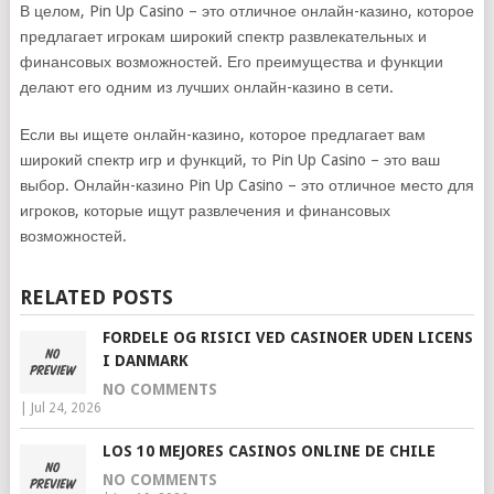
В целом, Pin Up Casino – это отличное онлайн-казино, которое
предлагает игрокам широкий спектр развлекательных и
финансовых возможностей. Его преимущества и функции
делают его одним из лучших онлайн-казино в сети.
Если вы ищете онлайн-казино, которое предлагает вам
широкий спектр игр и функций, то Pin Up Casino – это ваш
выбор. Онлайн-казино Pin Up Casino – это отличное место для
игроков, которые ищут развлечения и финансовых
возможностей.
RELATED POSTS
FORDELE OG RISICI VED CASINOER UDEN LICENS
I DANMARK
NO COMMENTS
|
Jul 24, 2026
LOS 10 MEJORES CASINOS ONLINE DE CHILE
NO COMMENTS