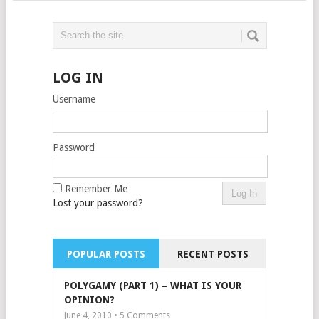
LOG IN
Username
Password
Remember Me
Lost your password?
POPULAR POSTS
RECENT POSTS
POLYGAMY (PART 1) – WHAT IS YOUR
OPINION?
June 4, 2010 •
5
Comments