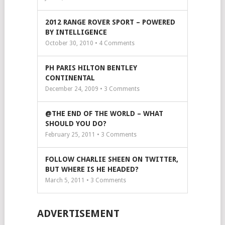
2012 RANGE ROVER SPORT – POWERED
BY INTELLIGENCE
October 30, 2010 •
4
Comments
PH PARIS HILTON BENTLEY
CONTINENTAL
December 24, 2009 •
3
Comments
@THE END OF THE WORLD – WHAT
SHOULD YOU DO?
February 25, 2011 •
3
Comments
FOLLOW CHARLIE SHEEN ON TWITTER,
BUT WHERE IS HE HEADED?
March 5, 2011 •
3
Comments
ADVERTISEMENT