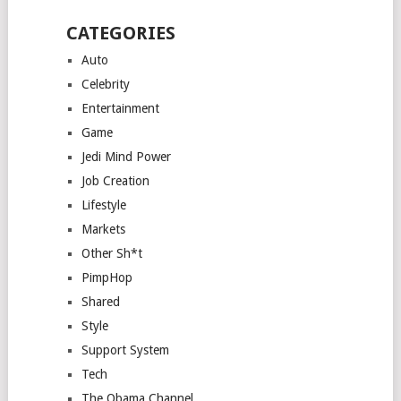
CATEGORIES
Auto
Celebrity
Entertainment
Game
Jedi Mind Power
Job Creation
Lifestyle
Markets
Other Sh*t
PimpHop
Shared
Style
Support System
Tech
The Obama Channel