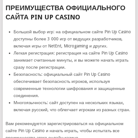
ПРЕИМУЩЕСТВА ОФИЦИАЛЬНОГО
САЙТА PIN UP CASINO
Большой выбор игр: на официальном сайте Pin Up Casino
доступны более 3 000 игр от ведущих разработчиков,
включая игры от NetEnt, Microgaming и других.
Легкая регистрация: регистрация на сайте Pin Up Casino
занимает считанные минуты, и вы можете начать играть
сразу после регистрации.
Безопасность: официальный сайт Pin Up Casino
обеспечивает безопасность игроков, используя
современные технологии шифрования и защищенные
соединения.
Многоязычность: сайт доступен на нескольких языках,
включая русский, что облегчает игрокам из разных стран.
Вам рекомендуется зарегистрироваться на официальном
сайте Pin Up Casino и начать играть, чтобы испытать все
преимущества этого онлайн-казино.