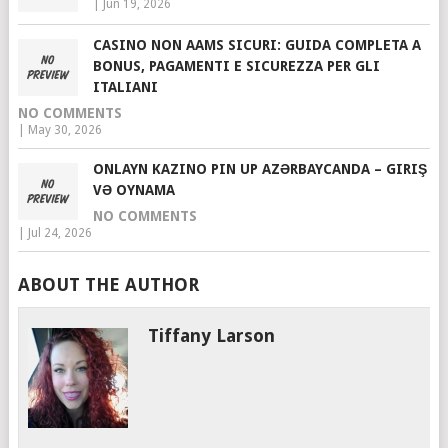
|
Jun 19, 2026
CASINO NON AAMS SICURI: GUIDA COMPLETA A
BONUS, PAGAMENTI E SICUREZZA PER GLI
ITALIANI
NO COMMENTS
|
May 30, 2026
ONLAYN KAZINO PIN UP AZƏRBAYCANDA – GIRIŞ
VƏ OYNAMA
NO COMMENTS
|
Jul 24, 2026
ABOUT THE AUTHOR
Tiffany Larson