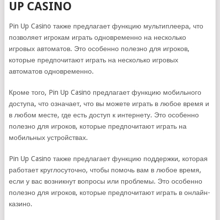
UP CASINO
Pin Up Casino также предлагает функцию мультиплеера, что
позволяет игрокам играть одновременно на несколько
игровых автоматов. Это особенно полезно для игроков,
которые предпочитают играть на несколько игровых
автоматов одновременно.
Кроме того, Pin Up Casino предлагает функцию мобильного
доступа, что означает, что вы можете играть в любое время и
в любом месте, где есть доступ к интернету. Это особенно
полезно для игроков, которые предпочитают играть на
мобильных устройствах.
Pin Up Casino также предлагает функцию поддержки, которая
работает круглосуточно, чтобы помочь вам в любое время,
если у вас возникнут вопросы или проблемы. Это особенно
полезно для игроков, которые предпочитают играть в онлайн-
казино.