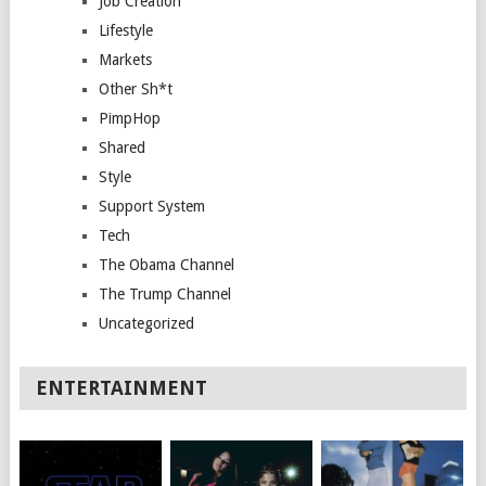
Job Creation
Lifestyle
Markets
Other Sh*t
PimpHop
Shared
Style
Support System
Tech
The Obama Channel
The Trump Channel
Uncategorized
ENTERTAINMENT