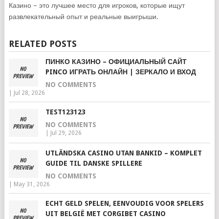
Казино – это лучшее место для игроков, которые ищут
развлекательный опыт и реальные выигрыши.
RELATED POSTS
ПИНКО КАЗИНО – ОФИЦИАЛЬНЫЙ САЙТ
PINCO ИГРАТЬ ОНЛАЙН | ЗЕРКАЛО И ВХОД
NO COMMENTS
|
Jul 28, 2026
TEST123123
NO COMMENTS
|
Jul 29, 2026
UTLÄNDSKA CASINO UTAN BANKID – KOMPLET
GUIDE TIL DANSKE SPILLERE
NO COMMENTS
|
May 31, 2026
ECHT GELD SPELEN, EENVOUDIG VOOR SPELERS
UIT BELGIË MET CORGIBET CASINO