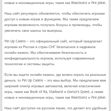
новые и инновационные игры, такие как Reactoonz и Fire Joker.
Наш сайт регулярно обновляется, чтобы обеспечить игрокам
доступ к новым играм и функциям. Мы также предлагаем
игрокам возможность получать бонусы и промокоды, чтобы
увеличить свои шансы на выигрыш.
Pin Up Casino – это официальный сайт, который предлагает
игрокам из России и стран СНГ безопасное и надежное
онлайн-казино. Мы обеспечиваем безопасность и
конфиденциальность игроков, используя современные
технологии и системы защиты.
Если вы ищете онлайн-казино, где можно играть на реальные
деньги, то Pin Up Casino – это ваш выбор. Мы предлагаем вам
широкий спектр игровых автоматов, включая классические
игры, такие как Book of Ra, Starburst и Gonzo’s Quest, а также
новые и инновационные игры, такие как Reactoonz и Fire Joker.
Наш сайт доступен на русском языке, что делает его удобным