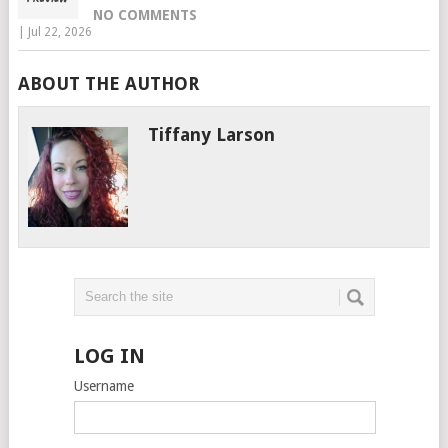
NO COMMENTS
|
Jul 22, 2026
ABOUT THE AUTHOR
Tiffany Larson
LOG IN
Username