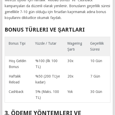
kampanyaları da düzenli olarak yenilenir. Bonusların geçerlilik süresi
genellikle 7‑10 gün olduğu için fırsatları kaçırmamak adına bonus
koşullarını dikkatlice okumak faydalı.
BONUS TÜRLERI VE ŞARTLARI
Bonus Tipi
Yüzde / Tutar
Wagering
Geçerlilik
Şartı
Süresi
Hoş Geldin
%100 (İlk 100
30x
10 Gün
Bonus
TL)
Haftalık
%50 (200 TL’ye
20x
7 Gün
Reload
kadar)
Cashback
5% (Maks. 100
Yok
30 Gün
TL)
3. ÖDEME YÖNTEMLERI VE