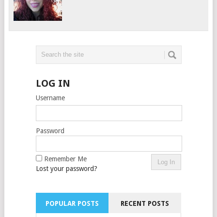
LOG IN
Username
Password
Remember Me
Lost your password?
POPULAR POSTS
RECENT POSTS