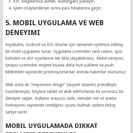
KYC belgelerinizi (kimlik, ikametgah) yükleyin.
İşlem onaylandıktan sonra para hesabınıza geçer.
5. MOBIL UYGULAMA VE WEB
DENEYIMI
Asyabahis, Android ve iOS cihazlar için tamamen optimize edilmiş
bir mobil uygulama sunar. Uygulama üzerinden canlı casino, spor
bahisleri ve slot oyunlarına tek tıkla ulaşabilirsiniz. Mobil versiyon,
tarayıcı üzerinden erişime kıyasla daha hızlı yüklenir ve push
bildirimleri sayesinde promosyonlardan anında haberdar olursunuz.
Web sitesi de “responsive design” (duyarlı tasarım) prensibiyle
hazırlanmıştır; böylece tablet ve akıllı telefonlarda da sorunsuz bir
deneyim sağlar. Kullanıcı arayüzü sade, menüler net ve arama
fonksiyonu sayesinde istediğiniz oyunu bulmak sadece birkaç
saniye sürer.
MOBIL UYGULAMADA DIKKAT