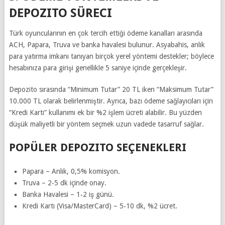
DEPOZITO SÜRECI
Türk oyuncularının en çok tercih ettiği ödeme kanalları arasında
ACH, Papara, Truva ve banka havalesi bulunur. Asyabahis, anlık
para yatırma imkanı tanıyan birçok yerel yöntemi destekler; böylece
hesabınıza para girişi genellikle 5 saniye içinde gerçekleşir.
Depozito sırasında “Minimum Tutar” 20 TL iken “Maksimum Tutar”
10.000 TL olarak belirlenmiştir. Ayrıca, bazı ödeme sağlayıcıları için
“Kredi Kartı” kullanımı ek bir %2 işlem ücreti alabilir. Bu yüzden
düşük maliyetli bir yöntem seçmek uzun vadede tasarruf sağlar.
POPÜLER DEPOZITO SEÇENEKLERI
Papara – Anlık, 0,5% komisyon.
Truva – 2‑5 dk içinde onay.
Banka Havalesi – 1‑2 iş günü.
Kredi Kartı (Visa/MasterCard) – 5‑10 dk, %2 ücret.