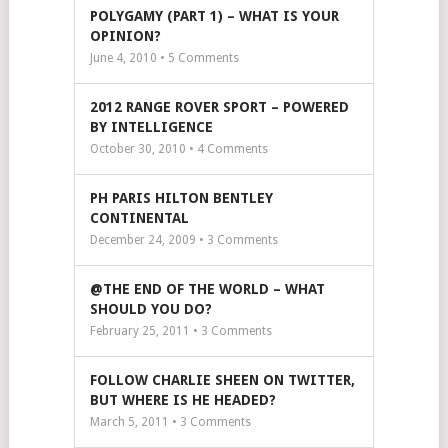
POLYGAMY (PART 1) – WHAT IS YOUR
OPINION?
June 4, 2010 •
5
Comments
2012 RANGE ROVER SPORT – POWERED
BY INTELLIGENCE
October 30, 2010 •
4
Comments
PH PARIS HILTON BENTLEY
CONTINENTAL
December 24, 2009 •
3
Comments
@THE END OF THE WORLD – WHAT
SHOULD YOU DO?
February 25, 2011 •
3
Comments
FOLLOW CHARLIE SHEEN ON TWITTER,
BUT WHERE IS HE HEADED?
March 5, 2011 •
3
Comments