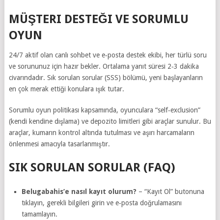
MÜŞTERI DESTEĞI VE SORUMLU
OYUN
24/7 aktif olan canlı sohbet ve e‑posta destek ekibi, her türlü soru
ve sorununuz için hazır bekler. Ortalama yanıt süresi 2‑3 dakika
civarındadır. Sık sorulan sorular (SSS) bölümü, yeni başlayanların
en çok merak ettiği konulara ışık tutar.
Sorumlu oyun politikası kapsamında, oyunculara “self‑exclusion”
(kendi kendine dışlama) ve depozito limitleri gibi araçlar sunulur. Bu
araçlar, kumarın kontrol altında tutulması ve aşırı harcamaların
önlenmesi amacıyla tasarlanmıştır.
SIK SORULAN SORULAR (FAQ)
Belugabahis’e nasıl kayıt olurum?
– “Kayıt Ol” butonuna
tıklayın, gerekli bilgileri girin ve e‑posta doğrulamasını
tamamlayın.