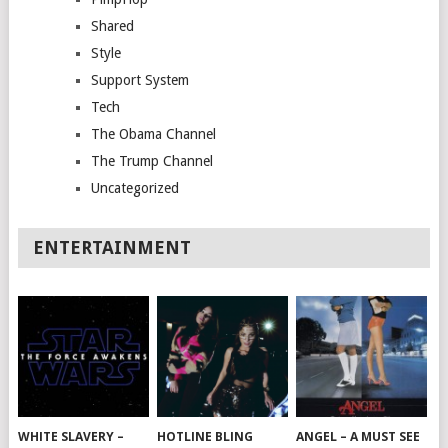
Shared
Style
Support System
Tech
The Obama Channel
The Trump Channel
Uncategorized
ENTERTAINMENT
WHITE SLAVERY –
HOTLINE BLING
ANGEL – A MUST SEE