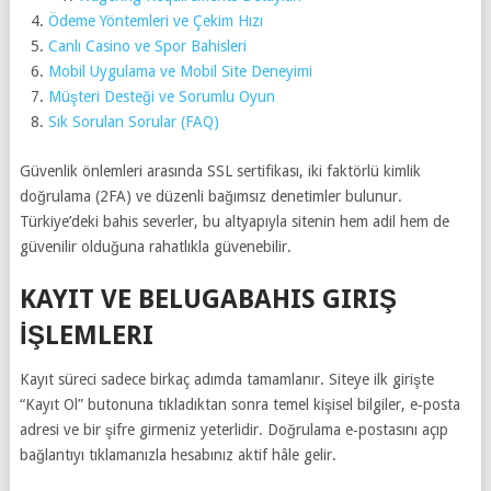
Ödeme Yöntemleri ve Çekim Hızı
Canlı Casino ve Spor Bahisleri
Mobil Uygulama ve Mobil Site Deneyimi
Müşteri Desteği ve Sorumlu Oyun
Sık Sorulan Sorular (FAQ)
Güvenlik önlemleri arasında SSL sertifikası, iki faktörlü kimlik
doğrulama (2FA) ve düzenli bağımsız denetimler bulunur.
Türkiye’deki bahis severler, bu altyapıyla sitenin hem adil hem de
güvenilir olduğuna rahatlıkla güvenebilir.
KAYIT VE BELUGABAHIS GIRIŞ
İŞLEMLERI
Kayıt süreci sadece birkaç adımda tamamlanır. Siteye ilk girişte
“Kayıt Ol” butonuna tıkladıktan sonra temel kişisel bilgiler, e‑posta
adresi ve bir şifre girmeniz yeterlidir. Doğrulama e‑postasını açıp
bağlantıyı tıklamanızla hesabınız aktif hâle gelir.