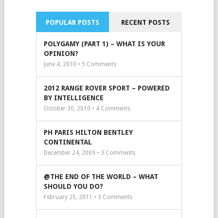
POPULAR POSTS
RECENT POSTS
POLYGAMY (PART 1) – WHAT IS YOUR
OPINION?
June 4, 2010 •
5
Comments
2012 RANGE ROVER SPORT – POWERED
BY INTELLIGENCE
October 30, 2010 •
4
Comments
PH PARIS HILTON BENTLEY
CONTINENTAL
December 24, 2009 •
3
Comments
@THE END OF THE WORLD – WHAT
SHOULD YOU DO?
February 25, 2011 •
3
Comments