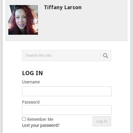
Tiffany Larson
LOG IN
Username
Password
Remember Me
Lost your password?