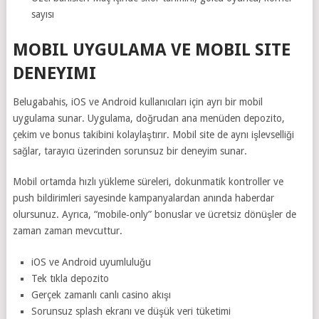
sayısı
MOBIL UYGULAMA VE MOBIL SITE
DENEYIMI
Belugabahis, iOS ve Android kullanıcıları için ayrı bir mobil
uygulama sunar. Uygulama, doğrudan ana menüden depozito,
çekim ve bonus takibini kolaylaştırır. Mobil site de aynı işlevselliği
sağlar, tarayıcı üzerinden sorunsuz bir deneyim sunar.
Mobil ortamda hızlı yükleme süreleri, dokunmatik kontroller ve
push bildirimleri sayesinde kampanyalardan anında haberdar
olursunuz. Ayrıca, “mobile‑only” bonuslar ve ücretsiz dönüşler de
zaman zaman mevcuttur.
iOS ve Android uyumluluğu
Tek tıkla depozito
Gerçek zamanlı canlı casino akışı
Sorunsuz splash ekranı ve düşük veri tüketimi