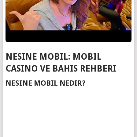
NESINE MOBIL: MOBIL
CASINO VE BAHIS REHBERI
NESINE MOBIL NEDIR?