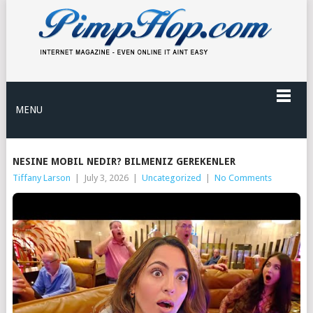
MENU
NESINE MOBIL NEDIR? BILMENIZ GEREKENLER
Tiffany Larson
|
July 3, 2026
|
Uncategorized
|
No Comments