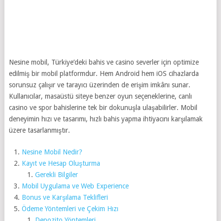
Nesine mobil, Türkiye’deki bahis ve casino severler için optimize
edilmiş bir mobil platformdur. Hem Android hem iOS cihazlarda
sorunsuz çalışır ve tarayıcı üzerinden de erişim imkânı sunar.
Kullanıcılar, masaüstü siteye benzer oyun seçeneklerine, canlı
casino ve spor bahislerine tek bir dokunuşla ulaşabilirler. Mobil
deneyimin hızı ve tasarımı, hızlı bahis yapma ihtiyacını karşılamak
üzere tasarlanmıştır.
Nesine Mobil Nedir?
Kayıt ve Hesap Oluşturma
Gerekli Bilgiler
Mobil Uygulama ve Web Experience
Bonus ve Karşılama Teklifleri
Ödeme Yöntemleri ve Çekim Hızı
Depozito Yöntemleri