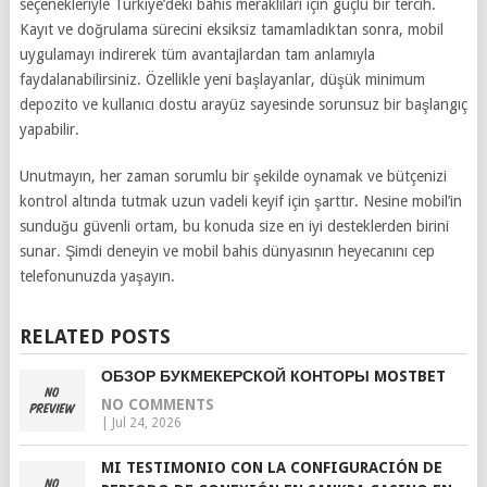
seçenekleriyle Türkiye’deki bahis meraklıları için güçlü bir tercih.
Kayıt ve doğrulama sürecini eksiksiz tamamladıktan sonra, mobil
uygulamayı indirerek tüm avantajlardan tam anlamıyla
faydalanabilirsiniz. Özellikle yeni başlayanlar, düşük minimum
depozito ve kullanıcı dostu arayüz sayesinde sorunsuz bir başlangıç
yapabilir.
Unutmayın, her zaman sorumlu bir şekilde oynamak ve bütçenizi
kontrol altında tutmak uzun vadeli keyif için şarttır. Nesine mobil’in
sunduğu güvenli ortam, bu konuda size en iyi desteklerden birini
sunar. Şimdi deneyin ve mobil bahis dünyasının heyecanını cep
telefonunuzda yaşayın.
RELATED POSTS
ОБЗОР БУКМЕКЕРСКОЙ КОНТОРЫ MOSTBET
NO COMMENTS
|
Jul 24, 2026
MI TESTIMONIO CON LA CONFIGURACIÓN DE